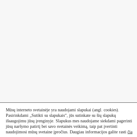
Mūsų interneto svetainėje yra naudojami slapukai (angl. cookies).
Pasirinkdami „Sutikti su slapukais“, jūs sutinkate su šių slapukų
išsaugojimu jūsų įrenginyje. Slapukus mes naudojame siekdami pagerinti
jūsų naršymo patirtį bei savo svetainės veikimą, taip pat įvertinti
naudojimosi mūsų svetaine įpročius. Daugiau informacijos galite rasti
čia