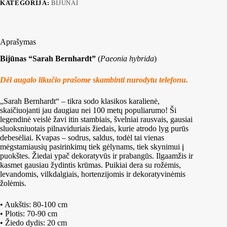
KATEGORIJA:
BIJŪNAI
Aprašymas
Bijūnas “Sarah Bernhardt”
(
Paeonia hybrida
)
Dėl augalo likučio prašome skambinti nurodytu telefonu.
„Sarah Bernhardt“ – tikra sodo klasikos karalienė,
skaičiuojanti jau daugiau nei 100 metų populiarumo! Ši
legendinė veislė žavi itin stambiais, švelniai rausvais, gausiai
sluoksniuotais pilnaviduriais žiedais, kurie atrodo lyg purūs
debesėliai. Kvapas – sodrus, saldus, todėl tai vienas
mėgstamiausių pasirinkimų tiek gėlynams, tiek skynimui į
puokštes. Žiedai ypač dekoratyvūs ir prabangūs. Ilgaamžis ir
kasmet gausiau žydintis krūmas. Puikiai dera su rožėmis,
levandomis, vilkdalgiais, hortenzijomis ir dekoratyvinėmis
žolėmis.
• Aukštis: 80-100 cm
• Plotis: 70-90 cm
• Žiedo dydis: 20 cm