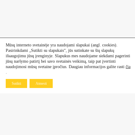
Mūsų interneto svetainėje yra naudojami slapukai (angl. cookies).
Pasirinkdami „Sutikti su slapukais“, jūs sutinkate su šių slapukų
išsaugojimu jūsų įrenginyje. Slapukus mes naudojame siekdami pagerinti
jūsų naršymo patirtį bei savo svetainės veikimą, taip pat įvertinti
naudojimosi mūsų svetaine įpročius. Daugiau informacijos galite rasti
čia
.
Sutikti
Atmesti
Kontaktai
Dekoratyviniai augalai
+370 601 60 070
+370 670 21 961
Vaismedžiai, vaiskrūmiai