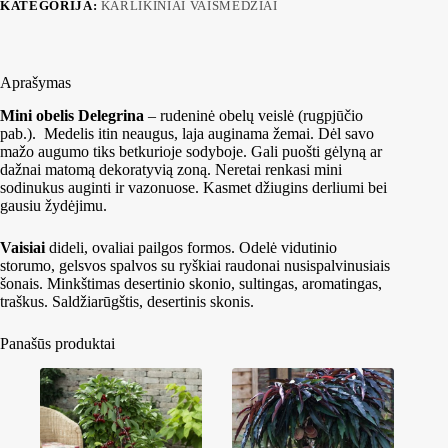
KATEGORIJA:
KARLIKINIAI VAISMEDŽIAI
Aprašymas
Mini obelis Delegrina
– rudeninė obelų veislė (rugpjūčio
pab.). Medelis itin neaugus, laja auginama žemai. Dėl savo
mažo augumo tiks betkurioje sodyboje. Gali puošti gėlyną ar
dažnai matomą dekoratyvią zoną. Neretai renkasi mini
sodinukus auginti ir vazonuose. Kasmet džiugins derliumi bei
gausiu žydėjimu.
Vaisiai
dideli, ovaliai pailgos formos. Odelė vidutinio
storumo, gelsvos spalvos su ryškiai raudonai nusispalvinusiais
šonais. Minkštimas desertinio skonio, sultingas, aromatingas,
traškus. Saldžiarūgštis, desertinis skonis.
Panašūs produktai