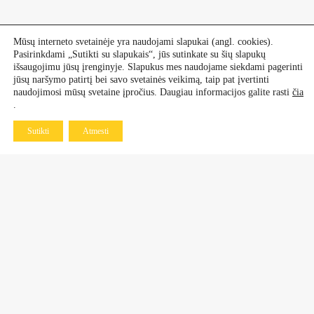
Mūsų interneto svetainėje yra naudojami slapukai (angl. cookies).
Pasirinkdami „Sutikti su slapukais“, jūs sutinkate su šių slapukų
išsaugojimu jūsų įrenginyje. Slapukus mes naudojame siekdami pagerinti
jūsų naršymo patirtį bei savo svetainės veikimą, taip pat įvertinti
naudojimosi mūsų svetaine įpročius. Daugiau informacijos galite rasti
čia
.
Sutikti
Atmesti
Kontaktai
Dekoratyviniai augalai
+370 601 60 070
+370 670 21 961
Vaismedžiai, vaiskrūmiai
+370 677 77 883
+370 638 64 519
Daugiametės gėlės ir rožės
+370 683 98 750