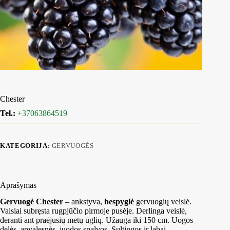
Chester
Tel.:
+37063864519
KATEGORIJA:
GERVUOGĖS
Aprašymas
Gervuogė Chester
– ankstyva,
bespyglė
gervuogių veislė.
Vaisiai subręsta rugpjūčio pirmoje pusėje. Derlinga veislė,
deranti ant praėjusių metų ūglių. Užauga iki 150 cm. Uogos
delės, apvalesnės, juodos spalvos. Sultingos ir labai