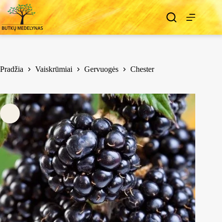
Pradžia
Vaiskrūmiai
Gervuogės
Chester