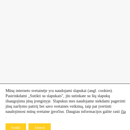
Mūsų interneto svetainėje yra naudojami slapukai (angl. cookies).
Pasirinkdami „Sutikti su slapukais“, jūs sutinkate su šių slapukų
išsaugojimu jūsų įrenginyje. Slapukus mes naudojame siekdami pagerinti
jūsų naršymo patirtį bei savo svetainės veikimą, taip pat įvertinti
naudojimosi mūsų svetaine įpročius. Daugiau informacijos galite rasti
čia
.
Sutikti
Atmesti