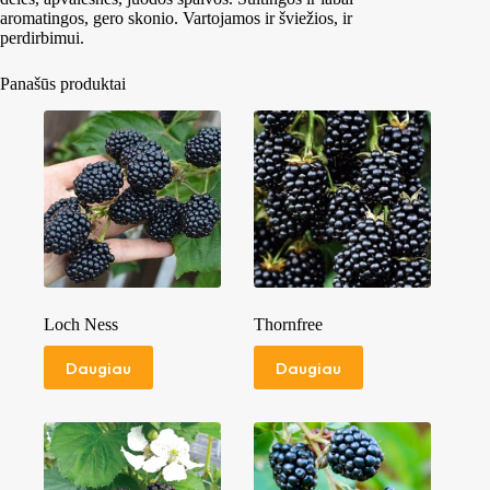
aromatingos, gero skonio. Vartojamos ir šviežios, ir
perdirbimui.
Panašūs produktai
Loch Ness
Thornfree
Daugiau
Daugiau