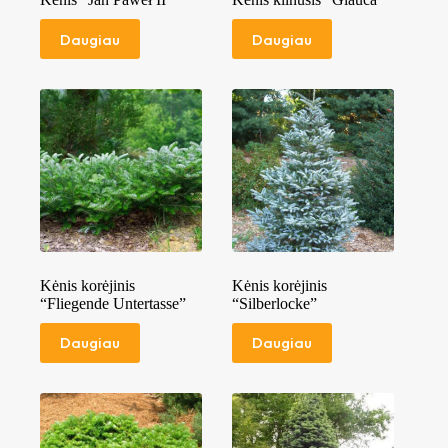
Daugiau
Daugiau
Kėnis korėjinis
Kėnis korėjinis
“Fliegende Untertasse”
“Silberlocke”
Daugiau
Daugiau