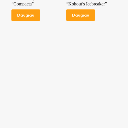
“Compacta”
“Kohout’s Icebreaker”
Daugiau
Daugiau