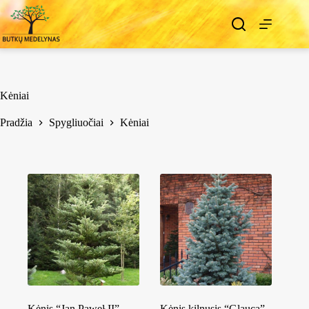
Kėniai
Pradžia
Spygliuočiai
Kėniai
Kėnis “Jan Paweł II”
Kėnis kilnusis “Glauca”