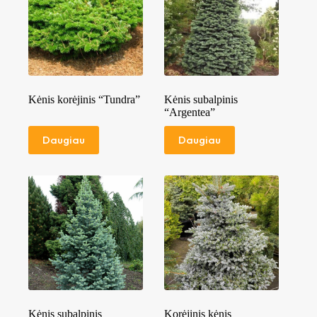
Kėnis korėjinis “Tundra”
Kėnis subalpinis
“Argentea”
Daugiau
Daugiau
Kėnis subalpinis
Korėjinis kėnis