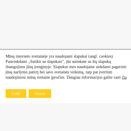
Mūsų interneto svetainėje yra naudojami slapukai (angl. cookies).
Pasirinkdami „Sutikti su slapukais“, jūs sutinkate su šių slapukų
išsaugojimu jūsų įrenginyje. Slapukus mes naudojame siekdami pagerinti
jūsų naršymo patirtį bei savo svetainės veikimą, taip pat įvertinti
naudojimosi mūsų svetaine įpročius. Daugiau informacijos galite rasti
čia
.
Sutikti
Atmesti
Kontaktai
Dekoratyviniai augalai
+370 601 60 070