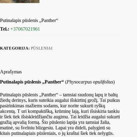
Putinalapis pūslenis „Panther“
Tel.:
+37067021961
KATEGORIJA:
PŪSLENIAI
Aprašymas
Putinalapis pūslenis „Panther“
(
Physocarpus opulifolius
)
Putinalapis pūslenis „Panther“ – tamsiai raudonų lapų ir baltų
žiedų derinys, kuris suteikia augalui išskirtinį grožį. Tai puikus
pasirinkimas mažiems sodams, kur norite sukurti ryškų
akcentą. T uri kompaktišką, krūminę lają, kuri išsiskiria tankiu
ir šiek tiek išsiskleidžiančiu augimu. Tai leidžia augalui sukurti
gražią apvalią formą. Šio pūslenio lapija yra tamsiai žalia,
matinė, su švelniu blizgesiu. Lapai yra dideli, palyginti su
kitais putinalapiais pūsleniais, o jų kraštai šiek tiek nelygūs.