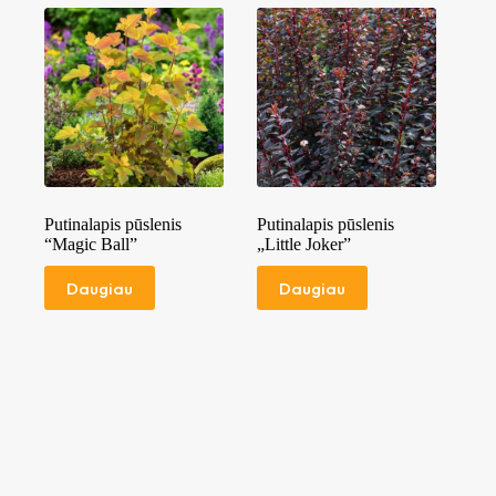
Putinalapis pūslenis
Putinalapis pūslenis
“Magic Ball”
„Little Joker”
Daugiau
Daugiau