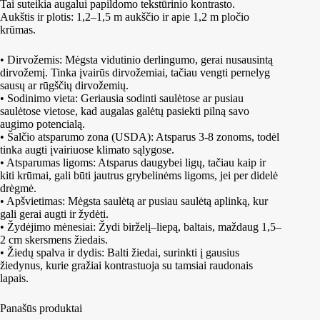
Tai suteikia augalui papildomo tekstūrinio kontrasto.
Aukštis ir plotis: 1,2–1,5 m aukščio ir apie 1,2 m pločio
krūmas.
• Dirvožemis: Mėgsta vidutinio derlingumo, gerai nusausintą
dirvožemį. Tinka įvairūs dirvožemiai, tačiau vengti pernelyg
sausų ar rūgščių dirvožemių.
• Sodinimo vieta: Geriausia sodinti saulėtose ar pusiau
saulėtose vietose, kad augalas galėtų pasiekti pilną savo
augimo potencialą.
• Šalčio atsparumo zona (USDA): Atsparus 3-8 zonoms, todėl
tinka augti įvairiuose klimato sąlygose.
• Atsparumas ligoms: Atsparus daugybei ligų, tačiau kaip ir
kiti krūmai, gali būti jautrus grybelinėms ligoms, jei per didelė
drėgmė.
• Apšvietimas: Mėgsta saulėtą ar pusiau saulėtą aplinką, kur
gali gerai augti ir žydėti.
• Žydėjimo mėnesiai: Žydi birželį–liepą, baltais, maždaug 1,5–
2 cm skersmens žiedais.
• Žiedų spalva ir dydis: Balti žiedai, surinkti į gausius
žiedynus, kurie gražiai kontrastuoja su tamsiai raudonais
lapais.
Panašūs produktai