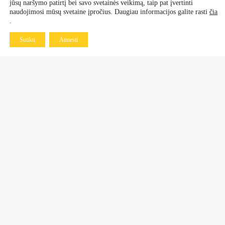
jūsų naršymo patirtį bei savo svetainės veikimą, taip pat įvertinti
naudojimosi mūsų svetaine įpročius. Daugiau informacijos galite rasti
čia
.
Sutikti
Atmesti
Kontaktai
Dekoratyviniai augalai
+370 601 60 070
+370 670 21 961
Vaismedžiai, vaiskrūmiai
+370 677 77 883
+370 638 64 519
Daugiametės gėlės ir rožės
+370 683 98 750
Kalninės pušys, bonsai
+370 678 70 805
butkumedelynas@gmail.com