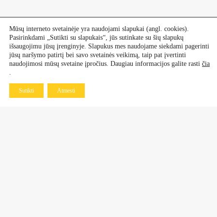
Mūsų interneto svetainėje yra naudojami slapukai (angl. cookies).
Pasirinkdami „Sutikti su slapukais“, jūs sutinkate su šių slapukų
išsaugojimu jūsų įrenginyje. Slapukus mes naudojame siekdami pagerinti
jūsų naršymo patirtį bei savo svetainės veikimą, taip pat įvertinti
naudojimosi mūsų svetaine įpročius. Daugiau informacijos galite rasti
čia
.
Sutikti
Atmesti
Kontaktai
Dekoratyviniai augalai
+370 601 60 070
+370 670 21 961
Vaismedžiai, vaiskrūmiai
+370 677 77 883
+370 638 64 519
Daugiametės gėlės ir rožės
+370 683 98 750