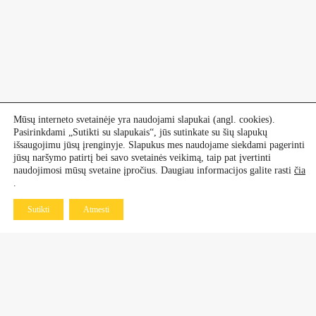
Mūsų interneto svetainėje yra naudojami slapukai (angl. cookies).
Pasirinkdami „Sutikti su slapukais“, jūs sutinkate su šių slapukų
išsaugojimu jūsų įrenginyje. Slapukus mes naudojame siekdami pagerinti
jūsų naršymo patirtį bei savo svetainės veikimą, taip pat įvertinti
naudojimosi mūsų svetaine įpročius. Daugiau informacijos galite rasti
čia
.
Sutikti
Atmesti
Kontaktai
Dekoratyviniai augalai
+370 601 60 070
+370 670 21 961