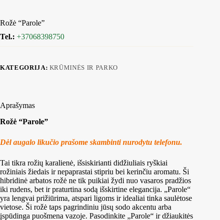
Rožė “Parole”
Tel.:
+37068398750
KATEGORIJA:
KRŪMINĖS IR PARKO
Aprašymas
Rožė “Parole”
Dėl augalo likučio prašome skambinti nurodytu telefonu.
Tai tikra rožių karalienė, išsiskirianti didžiuliais ryškiai
rožiniais žiedais ir nepaprastai stipriu bei kerinčiu aromatu. Ši
hibridinė arbatos rožė ne tik puikiai žydi nuo vasaros pradžios
iki rudens, bet ir praturtina sodą išskirtine elegancija. „Parole“
yra lengvai prižiūrima, atspari ligoms ir idealiai tinka saulėtose
vietose. Ši rožė taps pagrindiniu jūsų sodo akcentu arba
įspūdinga puošmena vazoje. Pasodinkite „Parole“ ir džiaukitės