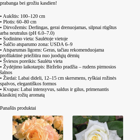
prabanga bei grožiu kasdien!
• Aukštis: 100–120 cm
• Plotis: 60–80 cm
• Dirvožemis: Derlingas, gerai drenuojamas, silpnai rūgštus
arba neutralus (pH 6.0–7.0)
• Sodinimo vieta: Saulėtoje vietoje
• Šalčio atsparumo zona: USDA 6–9
• Atsparumas ligoms: Geras, tačiau rekomenduojama
profilaktinė priežiūra nuo juodųjų dėmių
• Šviesos poreikis: Saulėta vieta
• Žydėjimo laikotarpis: Birželio pradžia – rudens pirmosios
šalnos
• Žiedai: Labai dideli, 12–15 cm skersmens, ryškiai rožinės
spalvos, elegantiškos formos
• Kvapas: Labai intensyvus, saldus ir gilus, primenantis
klasikinį rožių aromatą
Panašūs produktai