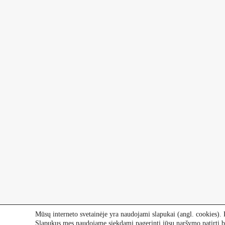
Mūsų interneto svetainėje yra naudojami slapukai (angl. cookies). P
Slapukus mes naudojame siekdami pagerinti jūsų naršymo patirtį be