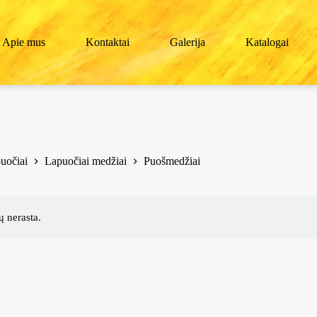
Apie mus
Kontaktai
Galerija
Katalogai
uočiai
Lapuočiai medžiai
Puošmedžiai
 nerasta.