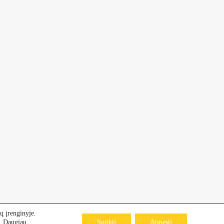
ų įrenginyje.
s. Daugiau
Sutikti
Atmesti