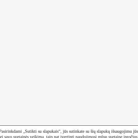
asirinkdami „Sutikti su slapukais“, jūs sutinkate su šių slapukų išsaugojimu jūs
i savo svetainės veikimą, taip pat įvertinti naudojimosi mūsų svetaine įpročiu