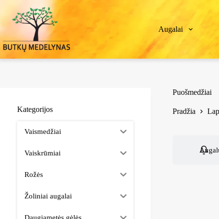
Augalai
Puošmedžiai
Kategorijos
Pradžia
Lap
Vaismedžiai
Augalų
Vaiskrūmiai
Rožės
Žoliniai augalai
Daugiametės gėlės