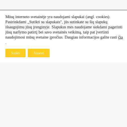
Mūsų interneto svetainėje yra naudojami slapukai (angl. cookies).
Pasirinkdami „Sutikti su slapukais“, jūs sutinkate su šių slapukų
išsaugojimu jūsų įrenginyje. Slapukus mes naudojame siekdami pagerinti
jūsų naršymo patirtį bei savo svetainės veikimą, taip pat įvertinti
naudojimosi mūsų svetaine įpročius. Daugiau informacijos galite rasti
čia
.
Sutikti
Atmesti
Kontaktai
Dekoratyviniai augalai
+370 601 60 070
+370 670 21 961
Vaismedžiai, vaiskrūmiai
+370 677 77 883
+370 638 64 519
Daugiametės gėlės ir rožės
+370 683 98 750