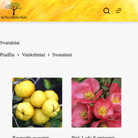
Svarainiai
Pradžia
Vaiskrūmiai
Svarainiai
Bespyglis svarainis
Pink Lady Kamieninis