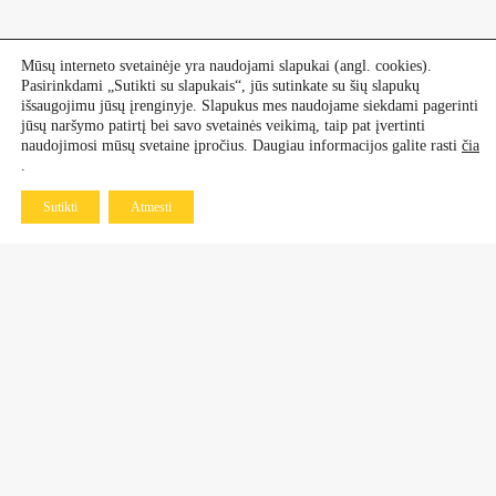
Mūsų interneto svetainėje yra naudojami slapukai (angl. cookies).
Pasirinkdami „Sutikti su slapukais“, jūs sutinkate su šių slapukų
išsaugojimu jūsų įrenginyje. Slapukus mes naudojame siekdami pagerinti
jūsų naršymo patirtį bei savo svetainės veikimą, taip pat įvertinti
naudojimosi mūsų svetaine įpročius. Daugiau informacijos galite rasti
čia
.
Sutikti
Atmesti
Kontaktai
Dekoratyviniai augalai
+370 601 60 070
+370 670 21 961
Vaismedžiai, vaiskrūmiai
+370 677 77 883
+370 638 64 519
Daugiametės gėlės ir rožės
+370 683 98 750