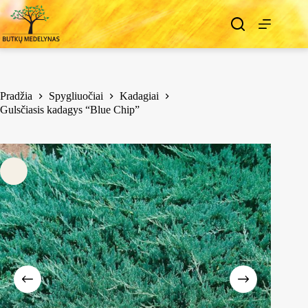
Pradžia
Spygliuočiai
Kadagiai
Gulsčiasis kadagys “Blue Chip”