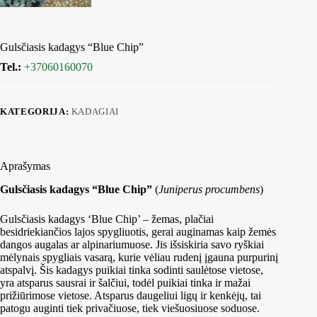
Gulsčiasis kadagys “Blue Chip”
Tel.:
+37060160070
KATEGORIJA:
KADAGIAI
Aprašymas
Gulsčiasis kadagys “Blue Chip”
(
Juniperus procumbens
)
Gulsčiasis kadagys ‘Blue Chip’ – žemas, plačiai
besidriekiančios lajos spygliuotis, gerai auginamas kaip žemės
dangos augalas ar alpinariumuose. Jis išsiskiria savo ryškiai
mėlynais spygliais vasarą, kurie vėliau rudenį įgauna purpurinį
atspalvį. Šis kadagys puikiai tinka sodinti saulėtose vietose,
yra atsparus sausrai ir šalčiui, todėl puikiai tinka ir mažai
prižiūrimose vietose. Atsparus daugeliui ligų ir kenkėjų, tai
patogu auginti tiek privačiuose, tiek viešuosiuose soduose.