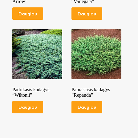
Arrow”
“Variegata”
Daugiau
Daugiau
Padrikasis kadagys
Paprastasis kadagys
“Wiltonii”
“Repanda”
Daugiau
Daugiau