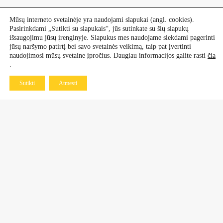
Mūsų interneto svetainėje yra naudojami slapukai (angl. cookies).
Pasirinkdami „Sutikti su slapukais“, jūs sutinkate su šių slapukų
išsaugojimu jūsų įrenginyje. Slapukus mes naudojame siekdami pagerinti
jūsų naršymo patirtį bei savo svetainės veikimą, taip pat įvertinti
naudojimosi mūsų svetaine įpročius. Daugiau informacijos galite rasti
čia
.
Sutikti
Atmesti
Kontaktai
Dekoratyviniai augalai
+370 601 60 070
+370 670 21 961
Vaismedžiai, vaiskrūmiai
+370 677 77 883
+370 638 64 519
Daugiametės gėlės ir rožės
+370 683 98 750