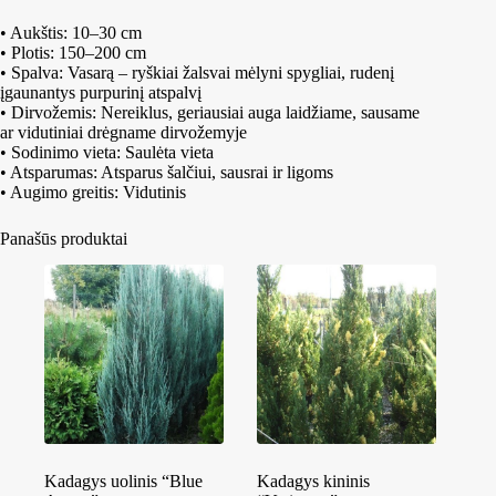
• Aukštis: 10–30 cm
• Plotis: 150–200 cm
• Spalva: Vasarą – ryškiai žalsvai mėlyni spygliai, rudenį
įgaunantys purpurinį atspalvį
• Dirvožemis: Nereiklus, geriausiai auga laidžiame, sausame
ar vidutiniai drėgname dirvožemyje
• Sodinimo vieta: Saulėta vieta
• Atsparumas: Atsparus šalčiui, sausrai ir ligoms
• Augimo greitis: Vidutinis
Panašūs produktai
Kadagys uolinis “Blue
Kadagys kininis