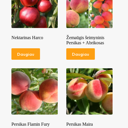
Nektarinas Harco
Žemaūgis šeimyninis
Persikas + Abrikosas
Daugiau
Daugiau
Persikas Flamin Fury
Persikas Maira