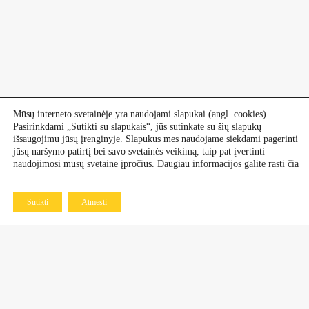
Mūsų interneto svetainėje yra naudojami slapukai (angl. cookies).
Pasirinkdami „Sutikti su slapukais“, jūs sutinkate su šių slapukų
išsaugojimu jūsų įrenginyje. Slapukus mes naudojame siekdami pagerinti
jūsų naršymo patirtį bei savo svetainės veikimą, taip pat įvertinti
naudojimosi mūsų svetaine įpročius. Daugiau informacijos galite rasti
čia
.
Sutikti
Atmesti
Kontaktai
Dekoratyviniai augalai
+370 601 60 070
+370 670 21 961