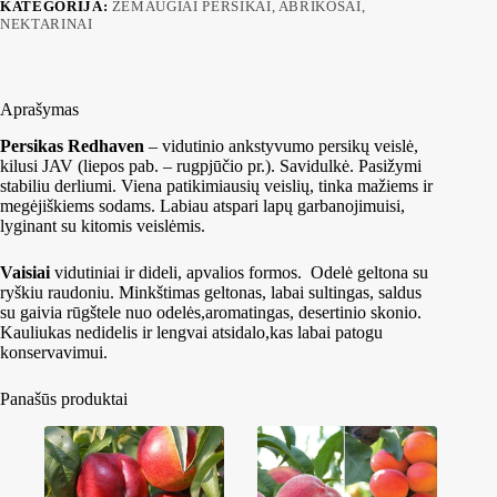
KATEGORIJA:
ŽEMAŪGIAI PERSIKAI, ABRIKOSAI,
NEKTARINAI
Aprašymas
Persikas Redhaven
– vidutinio ankstyvumo persikų veislė,
kilusi JAV (liepos pab. – rugpjūčio pr.). Savidulkė. Pasižymi
stabiliu derliumi. Viena patikimiausių veislių, tinka mažiems ir
megėjiškiems sodams. Labiau atspari lapų garbanojimuisi,
lyginant su kitomis veislėmis.
Vaisiai
vidutiniai ir dideli, apvalios formos. Odelė geltona su
ryškiu raudoniu. Minkštimas geltonas, labai sultingas, saldus
su gaivia rūgštele nuo odelės,aromatingas, desertinio skonio.
Kauliukas nedidelis ir lengvai atsidalo,kas labai patogu
konservavimui.
Panašūs produktai