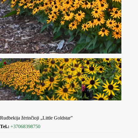
Rudbekija žėrinčioji „Little Goldstar”
Tel.:
+37068398750