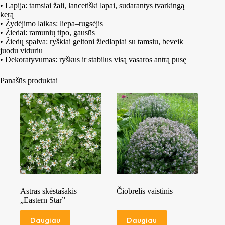
• Lapija: tamsiai žali, lancetiški lapai, sudarantys tvarkingą
kerą
• Žydėjimo laikas: liepa–rugsėjis
• Žiedai: ramunių tipo, gausūs
• Žiedų spalva: ryškiai geltoni žiedlapiai su tamsiu, beveik
juodu viduriu
• Dekoratyvumas: ryškus ir stabilus visą vasaros antrą pusę
Panašūs produktai
Astras skėstašakis
Čiobrelis vaistinis
„Eastern Star”
Daugiau
Daugiau