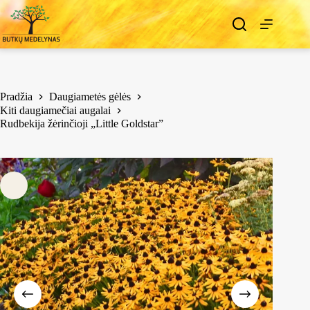
Pradžia
Daugiametės gėlės
Kiti daugiamečiai augalai
Rudbekija žėrinčioji „Little Goldstar”