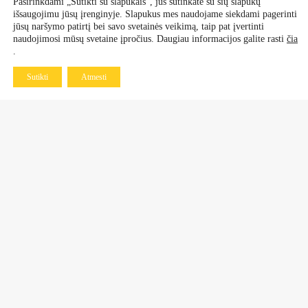
Pasirinkdami „Sutikti su slapukais“, jūs sutinkate su šių slapukų
išsaugojimu jūsų įrenginyje. Slapukus mes naudojame siekdami pagerinti
jūsų naršymo patirtį bei savo svetainės veikimą, taip pat įvertinti
naudojimosi mūsų svetaine įpročius. Daugiau informacijos galite rasti
čia
.
Sutikti
Atmesti
Kontaktai
Dekoratyviniai augalai
+370 601 60 070
+370 670 21 961
Vaismedžiai, vaiskrūmiai
+370 677 77 883
+370 638 64 519
Daugiametės gėlės ir rožės
+370 683 98 750
Kalninės pušys, bonsai
+370 678 70 805