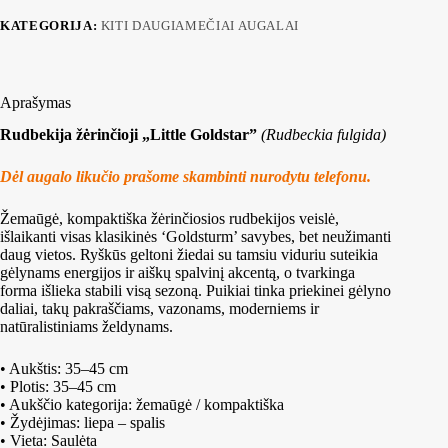
KATEGORIJA:
KITI DAUGIAMEČIAI AUGALAI
Aprašymas
Rudbekija žėrinčioji „Little Goldstar”
(Rudbeckia fulgida)
Dėl augalo likučio prašome skambinti nurodytu telefonu.
Žemaūgė, kompaktiška žėrinčiosios rudbekijos veislė,
išlaikanti visas klasikinės ‘Goldsturm’ savybes, bet neužimanti
daug vietos. Ryškūs geltoni žiedai su tamsiu viduriu suteikia
gėlynams energijos ir aiškų spalvinį akcentą, o tvarkinga
forma išlieka stabili visą sezoną. Puikiai tinka priekinei gėlyno
daliai, takų pakraščiams, vazonams, moderniems ir
natūralistiniams želdynams.
• Aukštis: 35–45 cm
• Plotis: 35–45 cm
• Aukščio kategorija: žemaūgė / kompaktiška
• Žydėjimas: liepa – spalis
• Vieta: Saulėta