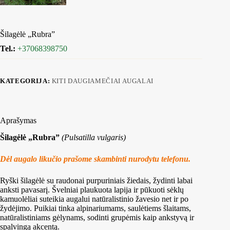
Šilagėlė „Rubra”
Tel.:
+37068398750
KATEGORIJA:
KITI DAUGIAMEČIAI AUGALAI
Aprašymas
Šilagėlė „Rubra”
(Pulsatilla vulgaris)
Dėl augalo likučio prašome skambinti nurodytu telefonu.
Ryški šilagėlė su raudonai purpuriniais žiedais, žydinti labai
anksti pavasarį. Švelniai plaukuota lapija ir pūkuoti sėklų
kamuolėliai suteikia augalui natūralistinio žavesio net ir po
žydėjimo. Puikiai tinka alpinariumams, saulėtiems šlaitams,
natūralistiniams gėlynams, sodinti grupėmis kaip ankstyvą ir
spalvingą akcentą.