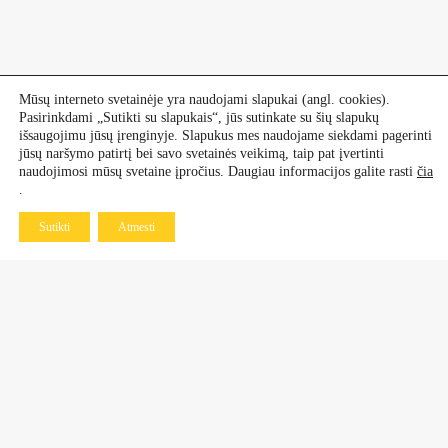
Mūsų interneto svetainėje yra naudojami slapukai (angl. cookies).
Pasirinkdami „Sutikti su slapukais“, jūs sutinkate su šių slapukų
išsaugojimu jūsų įrenginyje. Slapukus mes naudojame siekdami pagerinti
jūsų naršymo patirtį bei savo svetainės veikimą, taip pat įvertinti
naudojimosi mūsų svetaine įpročius. Daugiau informacijos galite rasti
čia
.
Sutikti
Atmesti
Kontaktai
Dekoratyviniai augalai
+370 601 60 070
+370 670 21 961
Vaismedžiai, vaiskrūmiai
+370 677 77 883
+370 638 64 519