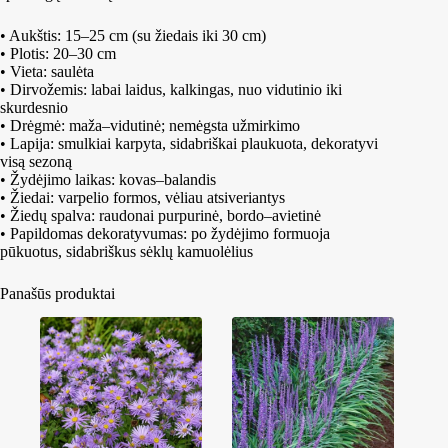
• Aukštis: 15–25 cm (su žiedais iki 30 cm)
• Plotis: 20–30 cm
• Vieta: saulėta
• Dirvožemis: labai laidus, kalkingas, nuo vidutinio iki
skurdesnio
• Drėgmė: maža–vidutinė; nemėgsta užmirkimo
• Lapija: smulkiai karpyta, sidabriškai plaukuota, dekoratyvi
visą sezoną
• Žydėjimo laikas: kovas–balandis
• Žiedai: varpelio formos, vėliau atsiveriantys
• Žiedų spalva: raudonai purpurinė, bordo–avietinė
• Papildomas dekoratyvumas: po žydėjimo formuoja
pūkuotus, sidabriškus sėklų kamuolėlius
Panašūs produktai