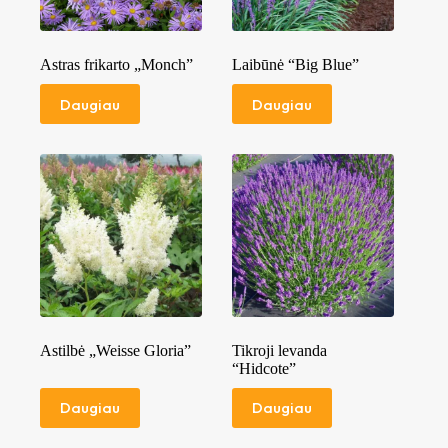
Astras frikarto „Monch”
Laibūnė “Big Blue”
Daugiau
Daugiau
Astilbė „Weisse Gloria”
Tikroji levanda
“Hidcote”
Daugiau
Daugiau