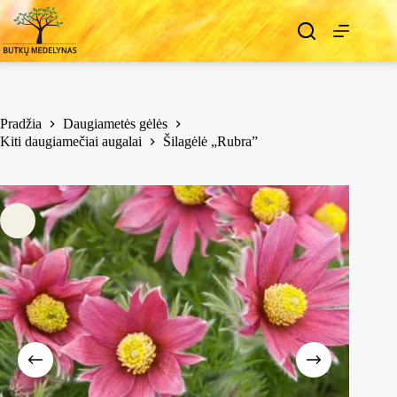
Pradžia
Daugiametės gėlės
Kiti daugiamečiai augalai
Šilagėlė „Rubra”