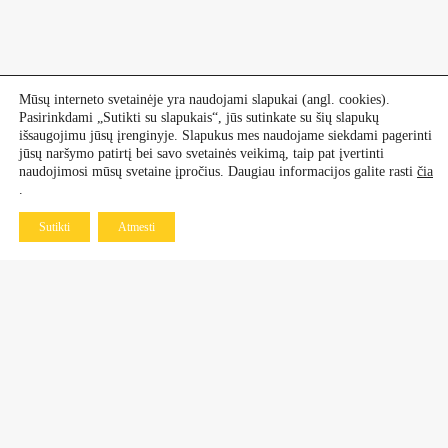
Mūsų interneto svetainėje yra naudojami slapukai (angl. cookies).
Pasirinkdami „Sutikti su slapukais“, jūs sutinkate su šių slapukų
išsaugojimu jūsų įrenginyje. Slapukus mes naudojame siekdami pagerinti
jūsų naršymo patirtį bei savo svetainės veikimą, taip pat įvertinti
naudojimosi mūsų svetaine įpročius. Daugiau informacijos galite rasti
čia
.
Sutikti
Atmesti
Kontaktai
Dekoratyviniai augalai
+370 601 60 070
+370 670 21 961
Vaismedžiai, vaiskrūmiai
+370 677 77 883
+370 638 64 519