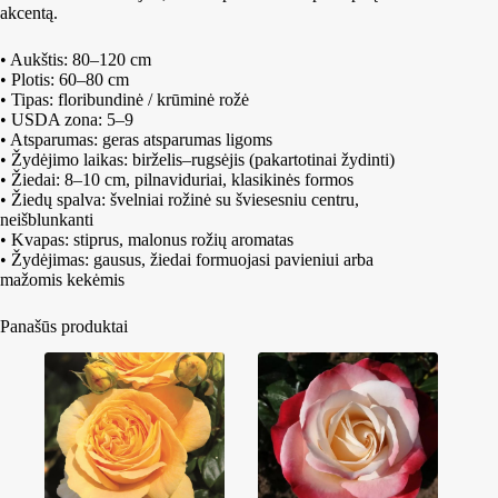
akcentą.
• Aukštis: 80–120 cm
• Plotis: 60–80 cm
• Tipas: floribundinė / krūminė rožė
• USDA zona: 5–9
• Atsparumas: geras atsparumas ligoms
• Žydėjimo laikas: birželis–rugsėjis (pakartotinai žydinti)
• Žiedai: 8–10 cm, pilnaviduriai, klasikinės formos
• Žiedų spalva: švelniai rožinė su šviesesniu centru,
neišblunkanti
• Kvapas: stiprus, malonus rožių aromatas
• Žydėjimas: gausus, žiedai formuojasi pavieniui arba
mažomis kekėmis
Panašūs produktai