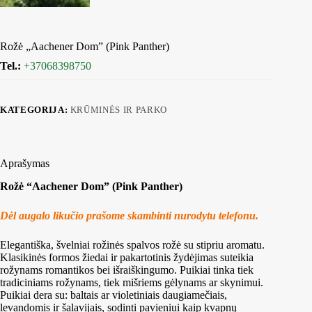
Rožė „Aachener Dom” (Pink Panther)
Tel.:
+37068398750
KATEGORIJA:
KRŪMINĖS IR PARKO
Aprašymas
Rožė “Aachener Dom” (Pink Panther)
Dėl augalo likučio prašome skambinti nurodytu telefonu.
Elegantiška, švelniai rožinės spalvos rožė su stipriu aromatu.
Klasikinės formos žiedai ir pakartotinis žydėjimas suteikia
rožynams romantikos bei išraiškingumo. Puikiai tinka tiek
tradiciniams rožynams, tiek mišriems gėlynams ar skynimui.
Puikiai dera su: baltais ar violetiniais daugiamečiais,
levandomis ir šalavijais, sodinti pavieniui kaip kvapnų