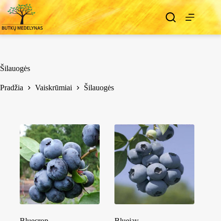
Šilauogės
Pradžia
Vaiskrūmiai
Šilauogės
Bluecrop
Bluejay