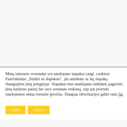
Mūsų interneto svetainėje yra naudojami slapukai (angl. cookies).
Pasirinkdami „Sutikti su slapukais“, jūs sutinkate su šių slapukų
išsaugojimu jūsų įrenginyje. Slapukus mes naudojame siekdami pagerinti
jūsų naršymo patirtį bei savo svetainės veikimą, taip pat įvertinti
naudojimosi mūsų svetaine įpročius. Daugiau informacijos galite rasti
čia
.
Sutikti
Atmesti
Kontaktai