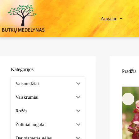
Augalai
Kategorijos
Pradžia
Vaismedžiai
Vaiskrūmiai
Rožės
Žoliniai augalai
Daugiametės gėlės