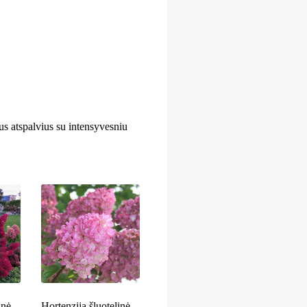
ius atspalvius su intensyvesniu
inė
Hortenzija šluotelinė