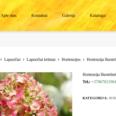
Apie mus
Kontaktai
Galerija
Katalogai
Lapuočiai
Lapuočiai krūmai
Hortenzijos
Hortenzija šluotel
Hortenzija šluotelinė
Tel.:
+3706702196
KATEGORIJA:
HOR