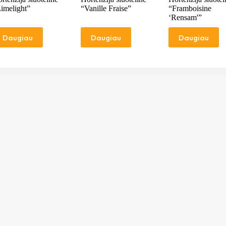
imelight”
“Vanille Fraise”
“Framboisine
‘Rensam'”
Daugiau
Daugiau
Daugiau