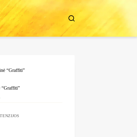
inė “Graffiti”
 “Graffiti”
1
TENZIJOS