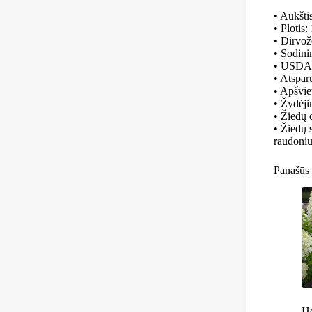
• Aukšt
• Plotis
• Dirvož
• Sodini
• USDA 
• Atspar
• Apšvie
• Žydėji
• Žiedų 
• Žiedų 
raudoniu
Panašūs 
Ho