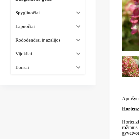
Spygliuočiai
Lapuočiai
Rododendrai ir azalijos
Vijokliai
Bonsai
Aprašy
Hortenzi
Hortenzi
rožinius
gyvatvo