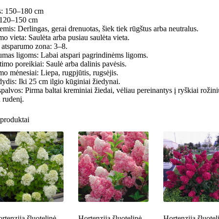
is: 150–180 cm
: 120–150 cm
emis: Derlingas, gerai drenuotas, šiek tiek rūgštus arba neutralus.
mo vieta: Saulėta arba pusiau saulėta vieta.
atsparumo zona: 3–8.
umas ligoms: Labai atspari pagrindinėms ligoms.
timo poreikiai: Saulė arba dalinis pavėsis.
mo mėnesiai: Liepa, rugpjūtis, rugsėjis.
dydis: Iki 25 cm ilgio kūginiai žiedynai.
spalvos: Pirma baltai kreminiai žiedai, vėliau pereinantys į ryškiai rožin
 rudenį.
produktai
rtenzija šluotelinė
Hortenzija šluotelinė
Hortenzija šluotel