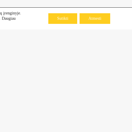
ų įrenginyje.
s. Daugiau
Sutikti
Atmesti
lės sen., Klaipėdos raj.