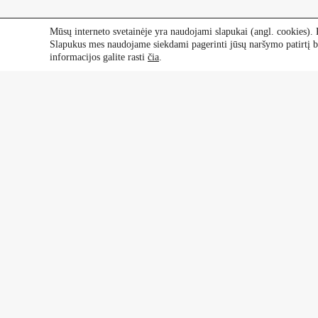
Mūsų interneto svetainėje yra naudojami slapukai (angl. cookies). P
Slapukus mes naudojame siekdami pagerinti jūsų naršymo patirtį be
informacijos galite rasti
čia
.
Kontaktai
Dekoratyviniai augalai
+370 601 60 070
+370 670 21 961
Vaismedžiai, vaiskrūmiai
+370 677 77 883
+370 638 64 519
Daugiametės gėlės ir rožės
+370 683 98 750
Kalninės pušys, bonsai
+370 678 70 805
butkumedelynas@gmail.com
Viso