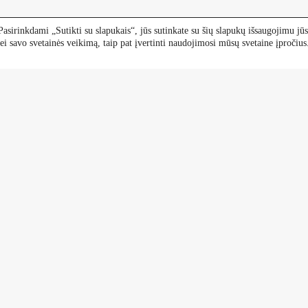
asirinkdami „Sutikti su slapukais“, jūs sutinkate su šių slapukų išsaugojimu jūs
i savo svetainės veikimą, taip pat įvertinti naudojimosi mūsų svetaine įpročiu
Darbo laikas
I-VI 9-18 val.
VII 9-15 val.
Žiobriškės g. 14, Butkų k., Prieku
s teisės saugomos © 2026 Butkų Medelynas