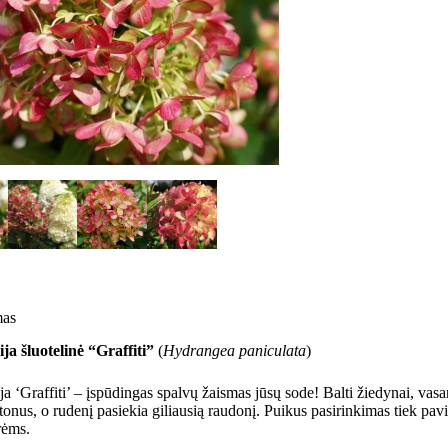
mas
ja šluotelinė “Graffiti”
(
Hydrangea paniculata
)
ja ‘Graffiti’ – įspūdingas spalvų žaismas jūsų sode! Balti žiedynai, vasar
 tonus, o rudenį pasiekia giliausią raudonį. Puikus pasirinkimas tiek pa
rėms.