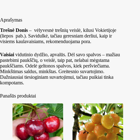
Aprašymas
Trešnė Donis
– vėlyvesnė trešnių veislė, kilusi Vokietijoje
(liepos pab.). Savidulkė, tačiau geresniam derliui, kaip ir
visiems kaulavaisiams, rekomenduojama pora.
Vaisiai
vidutinio dydžio, apvalūs. Dėl savo spalvos – mažiau
pastebimi paukščių, o veislė, taip pat, nelabai mėgstama
paukščiams. Odelė geltonos spalvos, kiek peršviečiama.
Minkštimas saldus, minkštas. Greitesnio suvartojimo.
Dažniausiai tiesioginiam suvartojimui, tačiau puikiai tinka
kompotams.
Panašūs produktai