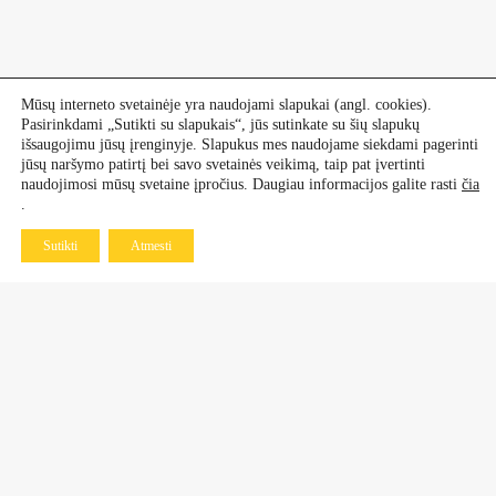
Mūsų interneto svetainėje yra naudojami slapukai (angl. cookies).
Pasirinkdami „Sutikti su slapukais“, jūs sutinkate su šių slapukų
išsaugojimu jūsų įrenginyje. Slapukus mes naudojame siekdami pagerinti
jūsų naršymo patirtį bei savo svetainės veikimą, taip pat įvertinti
naudojimosi mūsų svetaine įpročius. Daugiau informacijos galite rasti
čia
.
Sutikti
Atmesti
Kontaktai
Dekoratyviniai augalai
+370 601 60 070
+370 670 21 961
Vaismedžiai, vaiskrūmiai
+370 677 77 883
+370 638 64 519