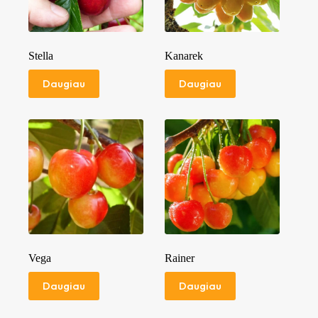
Stella
Kanarek
Daugiau
Daugiau
Vega
Rainer
Daugiau
Daugiau