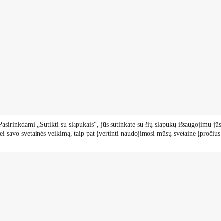
asirinkdami „Sutikti su slapukais“, jūs sutinkate su šių slapukų išsaugojimu jūs
i savo svetainės veikimą, taip pat įvertinti naudojimosi mūsų svetaine įpročiu
Darbo laikas
I-VI 9-18 val.
VII 9-15 val.