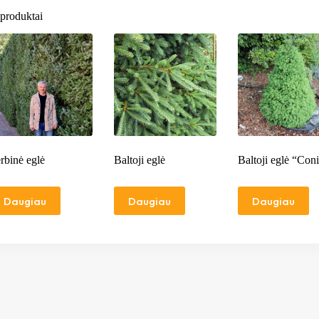
produktai
rbinė eglė
Baltoji eglė
Baltoji eglė “Con
Daugiau
Daugiau
Daugiau