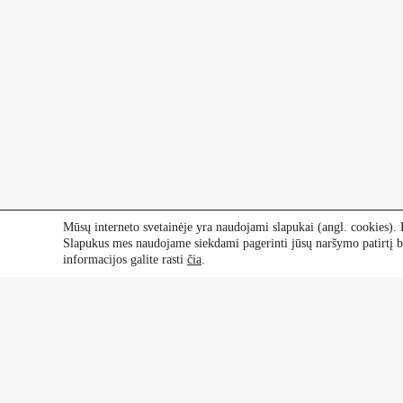
Mūsų interneto svetainėje yra naudojami slapukai (angl. cookies). P
Slapukus mes naudojame siekdami pagerinti jūsų naršymo patirtį be
informacijos galite rasti
čia
.
Kontaktai
Dekoratyviniai augalai
+370 601 60 070
+370 670 21 961
Vaismedžiai, vaiskrūmiai