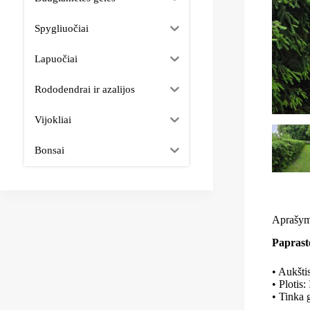
Spygliuočiai
Lapuočiai
Rododendrai ir azalijos
Vijokliai
Bonsai
Aprašy
Paprasto
• Aukšti
• Plotis:
• Tinka