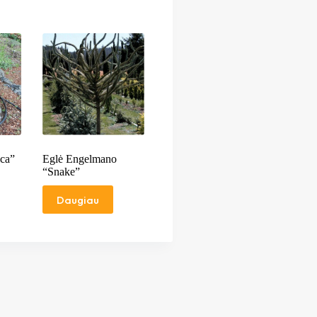
ica”
Eglė Engelmano
“Snake”
Daugiau