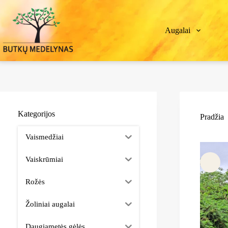
Augalai
Kategorijos
Pradžia
Vaismedžiai
Vaiskrūmiai
Rožės
Žoliniai augalai
Daugiametės gėlės