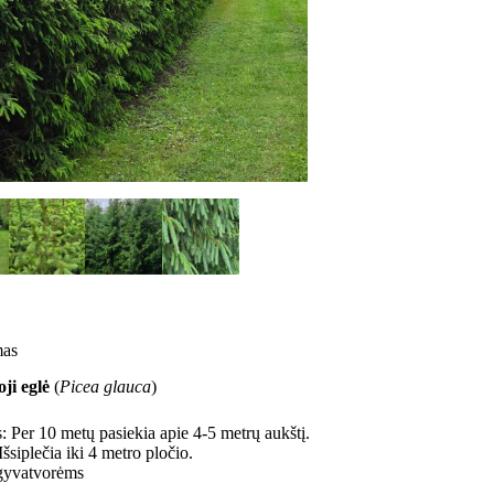
mas
ji eglė
(
Picea glauca
)
s: Per 10 metų pasiekia apie 4-5 metrų aukštį.​
 Išsiplečia iki 4 metro pločio.
 gyvatvorėms